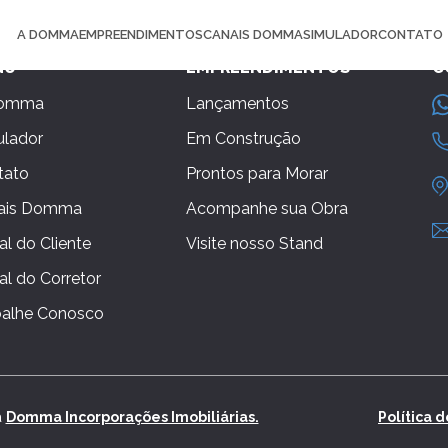
A DOMMA
EMPREENDIMENTOS
CANAIS DOMMA
SIMULADOR
CONTATO
NU
EMPREENDIMENTOS
C
Domma
Lançamentos
ulador
Em Construção
tato
Prontos para Morar
ais Domma
Acompanhe sua Obra
al do Cliente
Visite nosso Stand
al do Corretor
balhe Conosco
à
Domma Incorporações Imobiliárias.
Política 